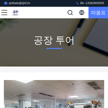
zjnfsale@zjnf.cn
86--13392805835
따옴표
공장 투어