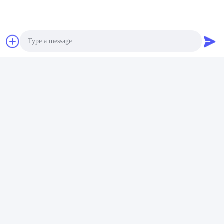
Shenzhen Zhong Jian South Environment
Co., Ltd.
Photo
zjnfsale@zjnf.cn
Video Call
86--13392805835
9층, 블록 C, 쿨패드 빌딩, 케
Audio Call
이완 애비뉴와 바오센 도로의
교차로, 난산 가오신 북구, 송
핑산 커뮤니티, 실리 거리,??
진 시, 광둥, 중국