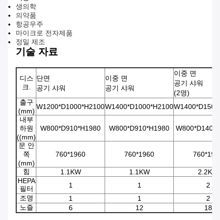
생의학
의약품
항공우주
마이크로 전자제품
정밀 제조
기술 자료
이중 면
디스
단면
이중 면
공기 샤워
크.
공기 샤워
공기 샤워
(2명)
출구
W1200*D1000*H2100
W1400*D1000*H2100
W1400*D1500
(mm)
내부
하원
W800*D910*H1980
W800*D910*H1980
W800*D1400
((mm)
문 안
쪽
760*1960
760*1960
760*196
(mm)
힘
1.1KW
1.1KW
2.2KW
HEPA
1
1
2
필터
조명
1
1
2
노즐
6
12
18