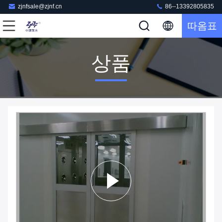
zjnfsale@zjnf.cn
86--13392805835
따옴표
상품