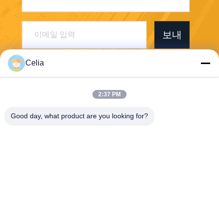
보내
Celia
2:37 PM
Shenzhen Zhong Jian South Environment
Good day, what product are you looking for?
Co., Ltd.
zjnfsale@zjnf.cn
86--13392805835
9층, 블록 C, 쿨패드 빌딩, 케
이완 애비뉴와 바오센 도로의
교차로, 난산 가오신 북구, 송
핑산 커뮤니티, 실리 거리,??
진 시, 광둥, 중국