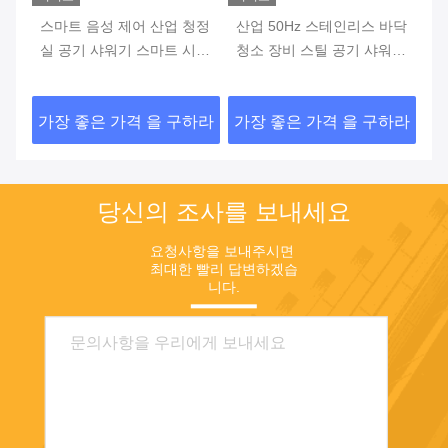
두
스마트 음성 제어 산업 청정
산업 50Hz 스테인리스 바닥
1
실 공기 샤워기 스마트 시스
청소 장비 스틸 공기 샤워
리
템 0.3um 50HZ 단일 불기
기, 지능형 공기 샤워기
공
노즐
9
하라
가장 좋은 가격 을 구하라
가장 좋은 가격 을 구하라
가
기
당신의 조사를 보내세요
요청사항을 보내주시면 
최대한 빨리 답변하겠습
니다.