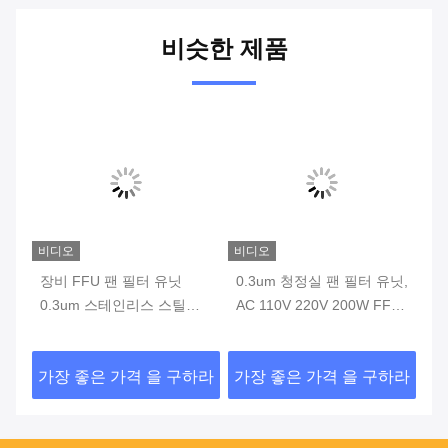
비슷한 제품
비디오
비디오
비
장비 FFU 팬 필터 유닛
0.3um 청정실 팬 필터 유닛,
H
 유
0.3um 스테인리스 스틸
AC 110V 220V 200W FFU
터
1175*575*320mm
팬 필터
라
하라
가장 좋은 가격 을 구하라
가장 좋은 가격 을 구하라
가