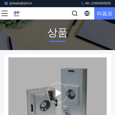
zjnfsale@zjnf.cn
86--13392805835
따옴표
상품