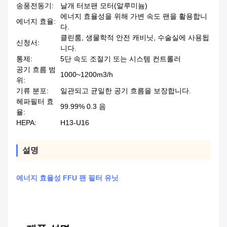
송풍전동기:
날개 터보팬 모터(알루미늄)
에너지 효율성을 위해 가변 속도 팬을 활용합니
에너지 효율:
다.
클린룸, 생물학적 안전 캐비닛, 수술실에 사용됩
신청서:
니다.
통제:
5단 속도 조절기 또는 시스템 컨트롤러
공기 흐름 범
1000~1200m3/h
위:
기류 분포:
일관되고 균일한 공기 흐름을 보장합니다.
헤파필터 효
99.99% 0.3 음
율:
HEPA:
H13-U16
설명
에너지 효율성 FFU 팬 필터 유닛