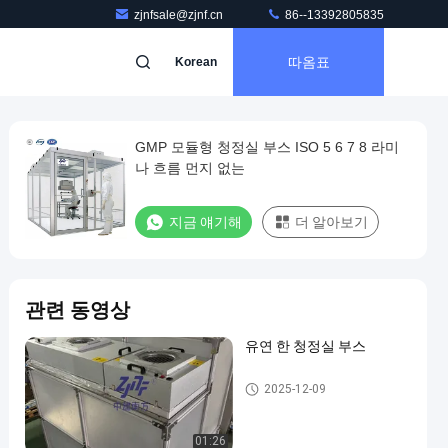
zjnfsale@zjnf.cn
86--13392805835
따옴표
Korean
GMP 모듈형 청정실 부스 ISO 5 6 7 8 라미
나 흐름 먼지 없는
지금 얘기해
더 알아보기
관련 동영상
유연 한 청정실 부스
청정실 부스
2025-12-09
01:26