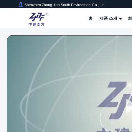
Shenzhen Zhong Jian South Environment Co., Ltd.
홈
제품 소개
회