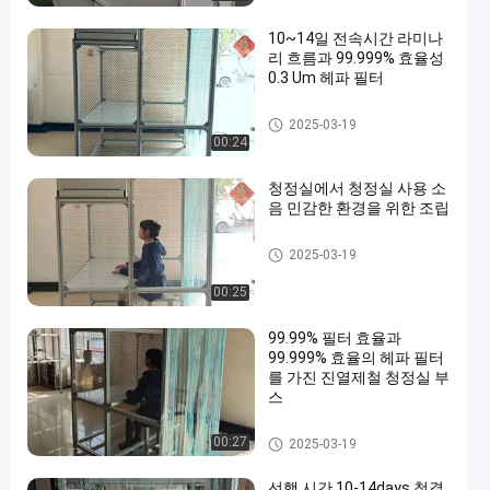
10~14일 전속시간 라미나
리 흐름과 99.999% 효율성
0.3 Um 헤파 필터
청정실 부스
2025-03-19
00:24
청정실에서 청정실 사용 소
음 민감한 환경을 위한 조립
청정실 부스
2025-03-19
00:25
99.99% 필터 효율과
99.999% 효율의 헤파 필터
를 가진 진열제철 청정실 부
스
청정실 부스
00:27
2025-03-19
선행 시간 10-14days 청결