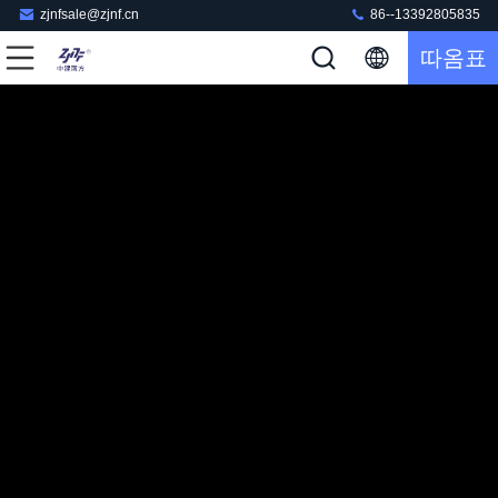
zjnfsale@zjnf.cn
86--13392805835
따옴표