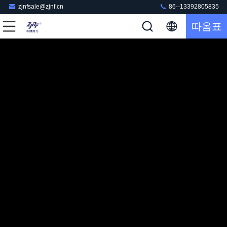
zjnfsale@zjnf.cn
86--13392805835
따옴표