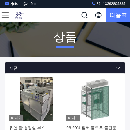
zjnfsale@zjnf.cn
86--13392805835
따옴표
상품
제품
비디오
비디오
유연 한 청정실 부스
99.99% 필터 플로우 클린룸